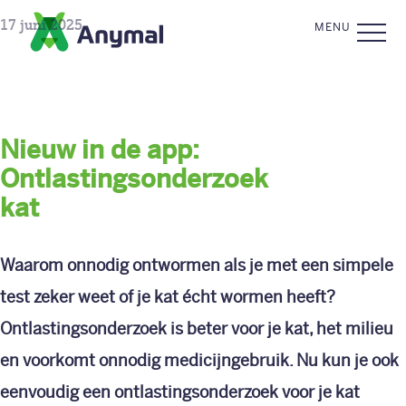
Skip to the content
CLOSE
17 juni 2025
MENU
Nieuw in de app:
Ontlastingsonderzoek
Premium
kat
Ontlastingsonderzoek
Waarom onnodig ontwormen als je met een simpele
test zeker weet of je kat écht wormen heeft?
I&R registratie
Ontlastingsonderzoek is beter voor je kat, het milieu
FAQ’s
en voorkomt onnodig medicijngebruik. Nu kun je ook
eenvoudig een ontlastingsonderzoek voor je kat