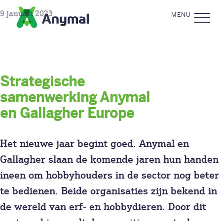
Skip to the content
CLOSE
9 januari 2023
MENU
Strategische
samenwerking Anymal
Premium
en Gallagher Europe
Ontlastingsonderzoek
Het nieuwe jaar begint goed. Anymal en
Gallagher slaan de komende jaren hun handen
I&R registratie
ineen om hobbyhouders in de sector nog beter
te bedienen. Beide organisaties zijn bekend in
FAQ’s
de wereld van erf- en hobbydieren. Door dit