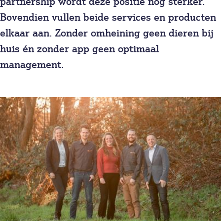
partnership wordt deze positie nog sterker.
Over ons
Bovendien vullen beide services en producten
Nieuws
elkaar aan. Zonder omheining geen dieren bij
huis én zonder app geen optimaal
Contact
management.