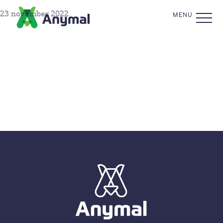
Skip to the content
CLOSE
23 november 2022
MENU
Premium
Ontlastingsonderzoek
I&R registratie
FAQ’s