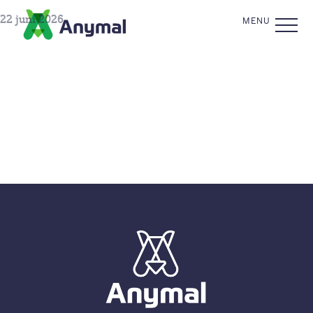
Skip to the content
CLOSE
22 juni 2026
MENU
Premium
Ontlastingsonderzoek
I&R registratie
FAQ’s