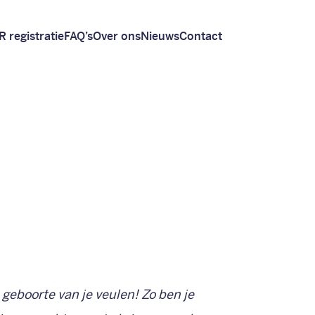
R registratie
FAQ’s
Over ons
Nieuws
Contact
 geboorte van je veulen! Zo ben je