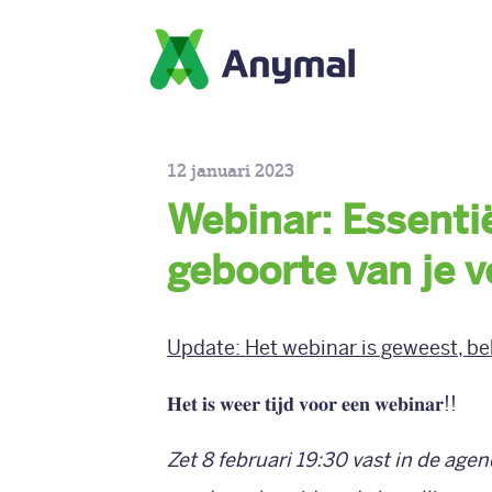
Skip to the content
12 januari 2023
Webinar: Essentië
geboorte van je v
Update: Het webinar is geweest, be
𝐇𝐞𝐭 𝐢𝐬 𝐰𝐞𝐞𝐫 𝐭𝐢𝐣𝐝 𝐯𝐨𝐨𝐫 𝐞𝐞𝐧 𝐰𝐞𝐛𝐢𝐧𝐚𝐫!!
Zet 8 februari 19:30 vast in de age